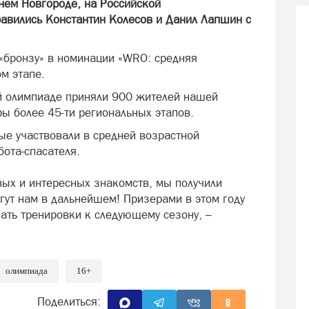
нем Новгороде, на Российской
равились Константин Колесов и Данил Лапшин с
«бронзу» в номинации «WRO: средняя
ом этапе.
й олимпиаде приняли 900 жителей нашей
ры более 45-ти региональных этапов.
ые участвовали в средней возрастной
бота-спасателя.
вых и интересных знакомств, мы получили
гут нам в дальнейшем! Призерами в этом году
чать тренировки к следующему сезону, –
олимпиада
16+
Поделиться: