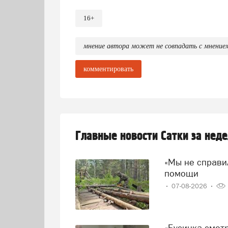
16+
мнение автора может не совпадать с мнение
комментировать
Главные новости Сатки за нед
«Мы не справились!» — говорят волонтеры и просят о
помощи
07-08-2026
«Бусинка смотрит на дверь, а Миша прячется от дождя»: