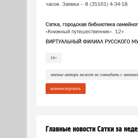
часов. Заявки – 8 (35161) 4-34-18
Сатка, городская библиотека семейног
«Книжный путешественник». 12+
ВИРТУАЛЬНЫЙ ФИЛИАЛ РУССКОГО М
Сатка, Отдел культурных инициатив (5
16+
«Сокровища Русского музея»: знакомс
по пятницу с 11.00 до 19.00 часов). 6
мнение автора может не совпадать с мнение
ВЫСТАВКИ
ДК «Магнезит»
комментировать
- Выставка Русского музея. Виктор Ва
часов. 0+
- «Выставка-ностальгия» (фотовыставка
Сквер. 0+
- 11.00-19.00. Фотовыставка «Вечно 
Главные новости Сатки за нед
Бакал, ДК горняков