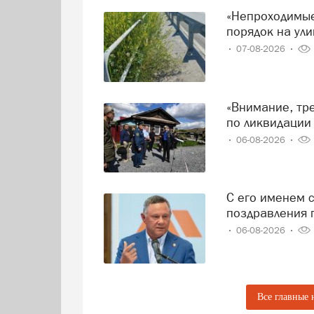
-10.00-17.00. «Гостиная волшебства».
«Непроходимые джунгли»: саткинцы просят навести
творчества «Делава». Вход 50 рублей.
порядок на ули
-10.00-17.00. «Птицы России». Персон
50 рублей. 6+
07-08-2026
- 10.00-17.00. «Куклы народов мира»
рублей.6+
- 10.00-17.00.Фотовыставка «Живая м
«Внимание, тревога! В Сатке прошли масштабные учения
по ликвидации
Сатка, Центр культурных инициатив (5
- Выставка-экспозиция «Город в зерк
06-08-2026
50 руб., детский и пенсионный — 40 р
- Персональная фотовыставка Антона Р
0+ Билет взрослый — 50 руб., детски
С его именем связано развитие Саткинского округа:
Информация предоставлена Управлени
поздравления 
06-08-2026
Все главные 