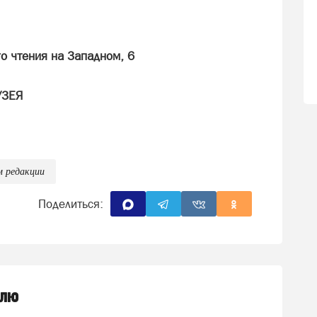
о чтения на Западном, 6
УЗЕЯ
0 лет ВЛКСМ, 26)
тво с филиалом Русского музея (с понедельника
+
м редакции
Поделиться:
снецов. «Баян». Вход свободный, с 11 до 19
 в рамках проекта «Сатка: код города»).
живые». 0+
елю