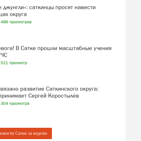
 Выставка-ярмарка работ мастериц прикладного
 6+
цах округа
альная выставка Александра Сартасова. Вход
486 просмотров
. Выставка Екатерины Симоновой. Вход 50
озаика». Вход 50 рублей.6+
 ЧС
0 лет ВЛКСМ, 26)
але времени и символов». 0+ Билет взрослый —
521 просмотр
уб.
ыболовлева «Гармония света, цвета и тени».
й и пенсионный — 40 руб.
ем образования Саткинского округа
принимает Сергей Коростылёв
304 просмотра
новости Сатки за неделю