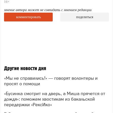
16+
мнение автора может не совпадать с мнением редакции
комментировать
поделиться
За один рабочий день команда волонтёров смогла
разобрать лишь 75 метров ограждения из
запланированных 300 — остальное ждёт впереди.
Да, задача непростая, но именно в такой работе
рождается настоящее командное единство.
Участники называют тот день мощным,
увлекательным и по-настоящему эпичным — и теперь
у тех, кто не смог присоединиться в будни, появится
Другие новости дня
второй шанс внести свой вклад.
Поэтому волонтёры повторяют
«Мы не справились!» — говорят волонтеры и
просят о помощи
акцию — добровольцев ждут 8 и 9 августа (суббота и
воскресенье).
«Бусинка смотрит на дверь, а Миша прячется от
Что пригодится:
дождя»: поможем хвостикам из бакальской
передержки «РексИко»
инструменты: бензопилы, гвоздодёры,