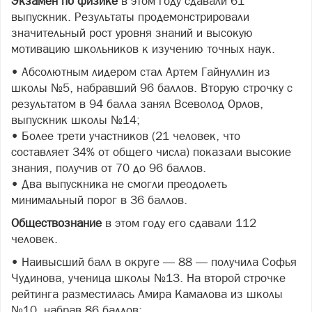
Экзамен по физике
в этом году сдавали 61
выпускник. Результаты продемонстрировали
значительный рост уровня знаний и высокую
мотивацию школьников к изучению точных наук.
• Абсолютным лидером стал Артем Гайнуллин из
школы №5, набравший 96 баллов. Вторую строчку с
результатом в 94 балла занял Всеволод Орлов,
выпускник школы №14;
• Более трети участников (21 человек, что
составляет 34% от общего числа) показали высокие
знания, получив от 70 до 96 баллов.
• Два выпускника не смогли преодолеть
минимальный порог в 36 баллов.
Обществознание
в этом году его сдавали 112
человек.
• Наивысший балл в округе — 88 — получила Софья
Чудинова, ученица школы №13. На второй строчке
рейтинга разместилась Амира Камалова из школы
№10, набрав 86 баллов;