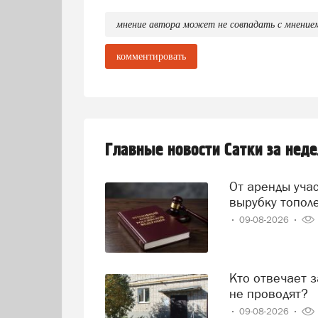
мнение автора может не совпадать с мнение
комментировать
Главные новости Сатки за нед
От аренды участка до уголовного дела: мужчину судят за
вырубку топол
09-08-2026
Кто отвечает за чистоту во дворе и что делать, если уборку
не проводят?
09-08-2026