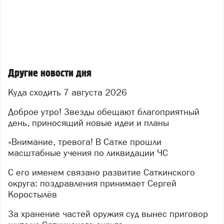
Сатка, Отдел культурных инициатив (50 лет ВЛКСМ,
26)
«Сокровища Русского музея»: знакомство с
филиалом Русского музея (с понедельника по пятницу
с 11.00 до 19.00 часов). 6+
Другие новости дня
ВЫСТАВКИ
Куда сходить 7 августа 2026
ДК «Магнезит»
- Выставка Русского музея. Виктор Васнецов. «Баян».
Доброе утро! Звезды обещают благоприятный
Вход свободный, с 11 до 19 часов. 0+
день, приносящий новые идеи и планы
- «Выставка-ностальгия» (фотовыставка в рамках
проекта «Сатка: код города»). Сквер. 0+
«Внимание, тревога! В Сатке прошли
- 11.00-19.00. Фотовыставка «Вечно живые». 0+
масштабные учения по ликвидации ЧС
Бакал, ДК горняков
С его именем связано развитие Саткинского
-10.00-17.00. «Гостиная волшебства». Выставка-
округа: поздравления принимает Сергей
ярмарка работ мастериц прикладного творчества
Коростылёв
«Делава». Вход 50 рублей. 6+
-10.00-17.00. «Птицы России». Персональная
За хранение частей оружия суд вынес приговор