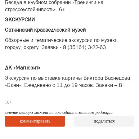
Беседа в клубном собрании «Тренинги на
стрессоустойчивость». 6+
ЭКСКУРСИИ
Саткинский краеведческий музей
Обзорные и тематические экскурсии по музею,
городу, округу. Заявки - 8 (35161) 3-22-63
ДК «Магнезит»
Экскурсия по выставке картины Виктора Васнецова
«Баян». Ежедневно с 11 до 19 часов. Заявки – 8
(35161) 4-34-18
16+
Сатка, городская библиотека семейного чтения на
мнение автора может не совпадать с мнением редакции
Западном, 6
комментировать
поделиться
«Книжный путешественник». 12+
ВИРТУАЛЬНЫЙ ФИЛИАЛ РУССКОГО МУЗЕЯ