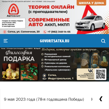
GOVORITSATKA.RU
9 мая 2023 года (78-я годовщина Победы)
Награжде