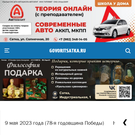
GOVORITSATKA.RU
9 мая 2023 года (78-я годовщина Победы)
Награжде