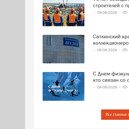
вкладывает силы и талант в развитие 
строителей с 
успешными, а результаты — надёжным
09-08-2026
Изображение: нейросеть
Саткинский краеведческий музей приглашает
коллекционеро
08-08-2026
С Днем физкультурника! Сегодня праздник отмечают все,
кто связан со 
08-08-2026
Все главные 