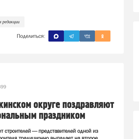
м редакции
Поделиться:
399
ткинском округе поздравляют
иональным праздником
ует строителей — представителей одной из
оителя традиционно выпадает на второе