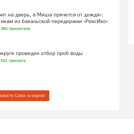
икам из бакальской передержки «РексИко»
380 просмотров
 округе проведен отбор проб воды
591 просмотр
новости Сатки за неделю