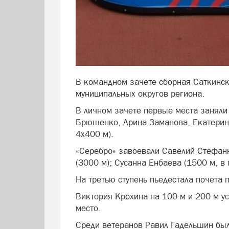
В командном зачете сборная Саткинск
муниципальных округов региона.
В личном зачете первые места заняли 
Брюшенко, Арина Заманова, Екатерина
4х400 м).
«Серебро» завоевали Савелий Стефаню
(3000 м); Сусанна Енбаева (1500 м, в
На третью ступень пьедестала почета 
Виктория Крохина на 100 м и 200 м у
место.
Среди ветеранов Равил Гадельшин был