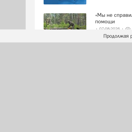
«Мы не справились!» — говорят волонтеры и просят о
помощи
07-08-2026
Продолжая р
Все главные 
16+