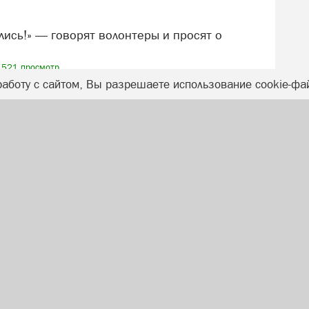
521 просмотр
аботу с сайтом, Вы разрешаете использование cookie-фа
новости Сатки за неделю
ОБЯЗАТЕЛЬНО К ПРОЧТЕНИЮ
ОБРАТНАЯ СВЯЗЬ
Правила публикации комментариев
Контакты редакции
Правовая информация
Заказать рекламу