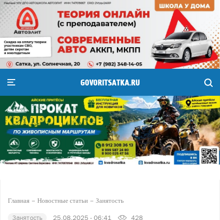
GOVORITSATKA.RU
Главная
Новостные статьи
Занятость
Занятость
25.08.2025 - 06:41
428