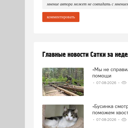
мнение автора может не совпадать с мнение
комментировать
Главные новости Сатки за нед
«Мы не справились!» — говорят волонтеры и просят о
помощи
07-08-2026
«Бусинка смотрит на дверь, а Миша прячется от дождя»:
поможем хвост
07-08-2026