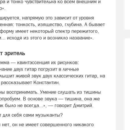
дра и тонко чувствительна ко всем внешним и
о».
дируется, напрямую это зависит от уровня
енная: тонкость, изящество, глубина. А бывает
 форму имеет некоторый спектр пережитого,
.. исходя из этого и возникло название».
т зритель
амма — квинтэссенция их рисунков:
ание двух гитар погрузит в личные
лышит живой звук двух классических гитар, на
 рассказывает Константин.
бны воспринимать. Умение слушать из тишины
попробуем. В основе звука — тишина, она же
к было не всегда...», — говорит Дмитрий.
т для себя сами музыканты?
 нет, он не имеет совершенного никакого