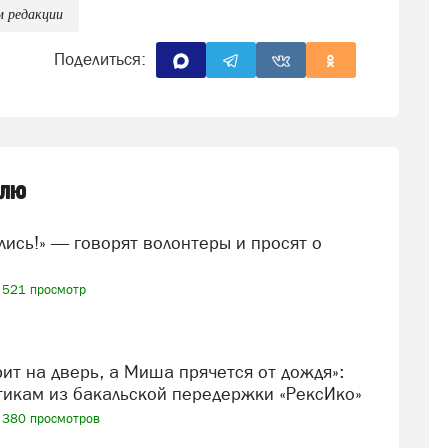
м редакции
Поделиться:
елю
521 просмотр
икам из бакальской передержки «РексИко»
380 просмотров