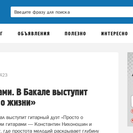
Г
ОБЪЯВЛЕНИЯ
ПОЛЕЗНО
ИНТЕРЕСНО
423
ами. В Бакале выступит
 о жизни»
л выступит гитарный дуэт «Просто о
ими гитарами — Константин Нихоношин и
 где простота мелодий раскрывает глубину