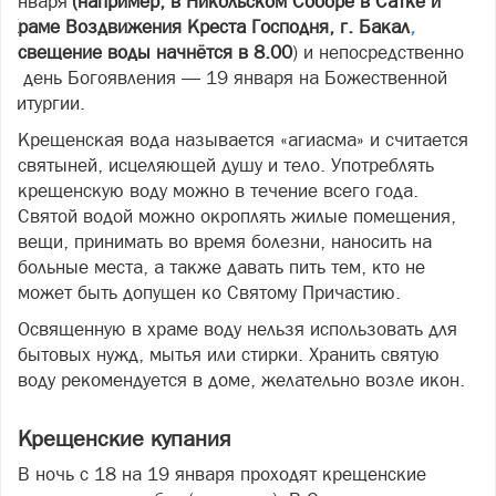
января
(например, в Никольском Соборе в Сатке и
Храме Воздвижения Креста Господня, г. Бакал
,
освещение воды начнётся в 8.00
) и непосредственно
в день Богоявления — 19 января на Божественной
литургии.
Крещенская вода называется «агиасма» и считается
святыней, исцеляющей душу и тело. Употреблять
крещенскую воду можно в течение всего года.
Святой водой можно окроплять жилые помещения,
вещи, принимать во время болезни, наносить на
больные места, а также давать пить тем, кто не
может быть допущен ко Святому Причастию.
Освященную в храме воду нельзя использовать для
бытовых нужд, мытья или стирки. Хранить святую
воду рекомендуется в доме, желательно возле икон.
Крещенские купания
В ночь с 18 на 19 января проходят крещенские