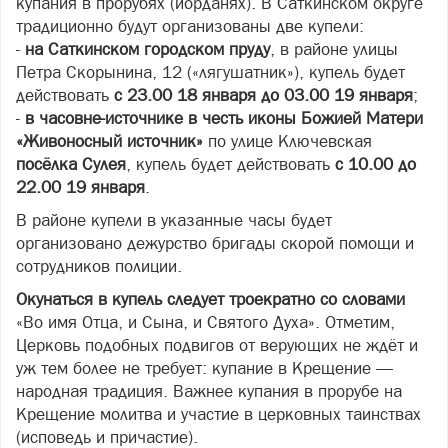
купания в прорубях (иорданях). В Саткинском округе
традиционно будут организованы две купели:
-
на Саткинском городском пруду
, в районе улицы
Петра Скорынина, 12 («лягушатник»), купель будет
действовать
с 23.00 18 января до 03.00 19 января
;
-
в часовне-источнике в честь иконы Божией Матери
«Живоносный источник»
по улице Ключевская
посёлка Сулея
, купель будет действовать
с 10.00 до
22.00 19 января
.
В районе купели в указанные часы будет
организовано дежурство бригады скорой помощи и
сотрудников полиции.
Окунаться в купель следует троекратно со словами
«Во имя Отца, и Сына, и Святого Духа». Отметим,
Церковь подобных подвигов от верующих не ждёт и
уж тем более не требует: купание в Крещение —
народная традиция. Важнее купания в прорубе на
Крещение молитва и участие в церковных таинствах
(исповедь и причастие).