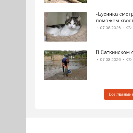
«Бусинка смотрит на дверь, а Миша прячется от дождя»:
поможем хвост
07-08-2026
В Саткинском
07-08-2026
Все главные 