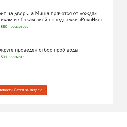
икам из бакальской передержки «РексИко»
380 просмотров
 округе проведен отбор проб воды
591 просмотр
новости Сатки за неделю