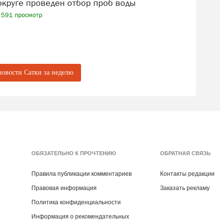
 округе проведен отбор проб воды
591 просмотр
добровольцев ждут 8 и 9 августа (суббота и
ры, аккумуляторные болгарки, бокорезы для
новости Сатки за неделю
ащита от насекомых обязательна).
ются!
ОБЯЗАТЕЛЬНО К ПРОЧТЕНИЮ
ОБРАТНАЯ СВЯЗЬ
к
Александре Богдановой
.
ах грантового проекта «Дом лося Сохатка.
Правила публикации комментариев
Контакты редакции
ентского фонда природы.
Правовая информация
Заказать рекламу
Политика конфиденциальности
Информация о рекомендательных