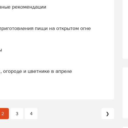
езные рекомендации
 приготовления пищи на открытом огне
ы
у, огороде и цветнике в апреле
2
3
4
❯