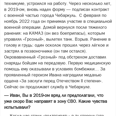
техникуме, устроился на работу. Через несколько лет,
в 2019-ом, вновь надел форму — подписал контракт
с военной частью города Чебаркуль. С февраля по
ноябрь 2022 года он принимал участие в специальной
военной операции. Домой вернулся после тяжелого
ранения: на КАМАЗ (он вез боеприпасы), которым
управлял «Грозный», вылетел танк. Взрыв. Ранение в
голову и грудь: один осколок прошел через лёгкое и
застрял в позвоночнике (он там остался).
Окровавленный «Грозный» под обстрелом доставил
снаряды бойцам на передовую. Первую медицинскую
помощь ему оказывали в условиях бомбежки… За
проявленный героизм Ивана наградили медалью
ордена «За заслуги перед Отечеством II степени».
Сейчас он продолжает службу в Чебаркуле.
— Иван, Вы в 2019-ом вряд ли предполагали, что
уже скоро Вас направят в зону СВО. Какие чувства
испытывали?
— Когда нас стали «подтягивать» в ту сторону (это