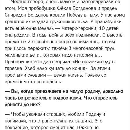
— Честно говоря, очень мало мы разговаривали об
этом. Моя прабабушка Фёкла Богданова и прадед
Спиридон Богданов ковали Победу в тылу. У нас дома
хранятся их медали тружеников тыла. У прабабушки
есть ещё одна медаль — матери-героини, 10 детей
она родила. В годы войны всех поднимали. С высоты
прожитых лет особенно остро понимаешь, что им
пришлось пережить: тяжёлый многочасовой труд,
маленькие дети, которых надо накормить…
Прабабушка всегда говорила: «Не оставляй еду в
тарелке. Хлеб надо кушать до конца». За этими
простыми словами — целая жизнь. Только со
временем это осознаёшь.
— Вы, когда приезжаете на малую родину, довольно
часть встречаетесь с подростками. Что стараетесь
донести до них?
— Чтобы уважали старших, любили Родину и
понимали, что стране нужна их защита. Это
поколение, которое сменит нас. Важно не