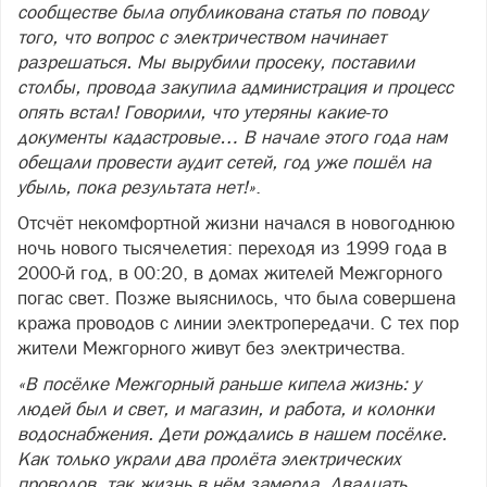
сообществе была опубликована статья по поводу
того, что вопрос с электричеством начинает
разрешаться. Мы вырубили просеку, поставили
столбы, провода закупила администрация и процесс
опять встал! Говорили, что утеряны какие-то
документы кадастровые… В начале этого года нам
обещали провести аудит сетей, год уже пошёл на
убыль, пока результата нет!»
.
Отсчёт некомфортной жизни начался в новогоднюю
ночь нового тысячелетия: переходя из 1999 года в
2000-й год, в 00:20, в домах жителей Межгорного
погас свет. Позже выяснилось, что была совершена
кража проводов с линии электропередачи. С тех пор
жители Межгорного живут без электричества.
«В посёлке Межгорный раньше кипела жизнь: у
людей был и свет, и магазин, и работа, и колонки
водоснабжения. Дети рождались в нашем посёлке.
Как только украли два пролёта электрических
проводов, так жизнь в нём замерла. Двадцать